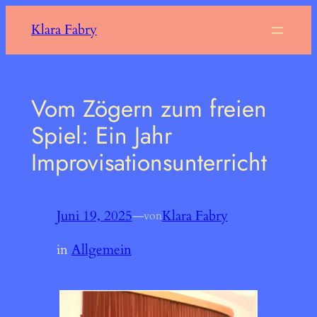
Zum
Klara Fabry
Inhalt
springen
Vom Zögern zum freien
Spiel: Ein Jahr
Improvisationsunterricht
Juni 19, 2025
—
Klara Fabry
von
in
Allgemein