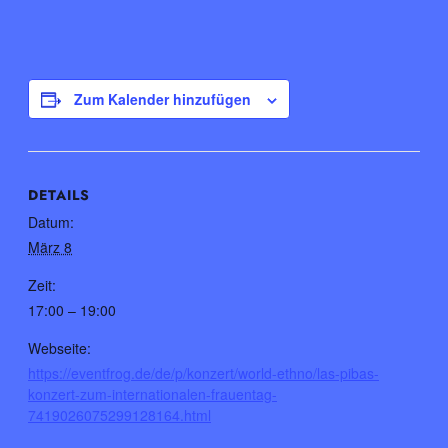
Zum Kalender hinzufügen
DETAILS
Datum:
März 8
Zeit:
17:00 – 19:00
Webseite:
https://eventfrog.de/de/p/konzert/world-ethno/las-pibas-
konzert-zum-internationalen-frauentag-
7419026075299128164.html