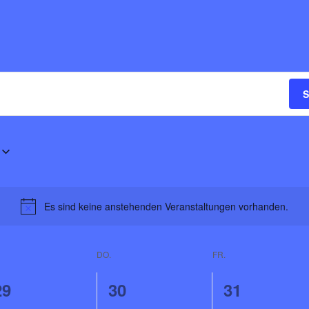
S
Es sind keine anstehenden Veranstaltungen vorhanden.
Notice
DO.
FR.
0
0
0
29
30
31