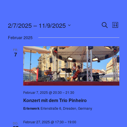
Verans
Ver
2/7/2025
 – 
11/9/2025
Suche
Liste
Ans
Datum
Suche
Februar 2025
Nav
wählen.
und
FR.
7
Ansich
Naviga
Februar 7, 2025 @ 20:30
–
21:30
Konzert mit dem Trio Pinheiro
Erlenwerk
Erlenstraße 6, Dresden, Germany
Februar 27, 2025 @ 17:30
–
19:00
DO.